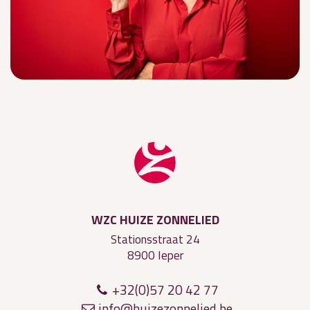
WZC HUIZE ZONNELIED
Stationsstraat 24
8900 Ieper
+32(0)57 20 42 77
i
n
f
o@h
uiz
e
z
on
nel
i
ed.be