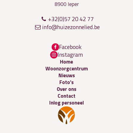
8900 Ieper
+32(0)57 20 42 77
in
f
o@h
u
izez
onn
el
ied
.
b
e
Facebook
Instagram
Home
Woonzorgcentrum
Nieuws
Foto's
Over ons
Contact
Inlog personeel