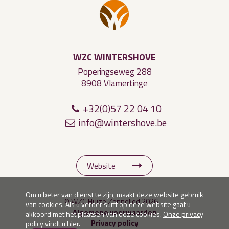
WZC WINTERSHOVE
Poperingseweg 288
8908 Vlamertinge
+32(0)57 22 04 10
info@
wint
ers
h
ov
e.b
e
Website
Om u beter van dienst te zijn, maakt deze website gebruik
© WZC Huize Zonnelied 2026
van cookies. Als u verder surft op deze website gaat u
Algemene voorwaarden
akkoord met het plaatsen van deze cookies.
Onze privacy
Privacy policy
policy vindt u hier.