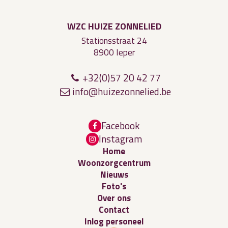
WZC HUIZE ZONNELIED
Stationsstraat 24
8900 Ieper
+32(0)57 20 42 77
in
f
o@
huize
z
o
n
n
e
l
ie
d.b
e
Facebook
Instagram
Home
Woonzorgcentrum
Nieuws
Foto's
Over ons
Contact
Inlog personeel