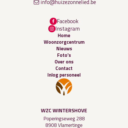
info@hui
z
e
z
o
n
ne
lied
.be
Facebook
Instagram
Home
Woonzorgcentrum
Nieuws
Foto's
Over ons
Contact
Inlog personeel
WZC WINTERSHOVE
Poperingseweg 288
8908 Vlamertinge