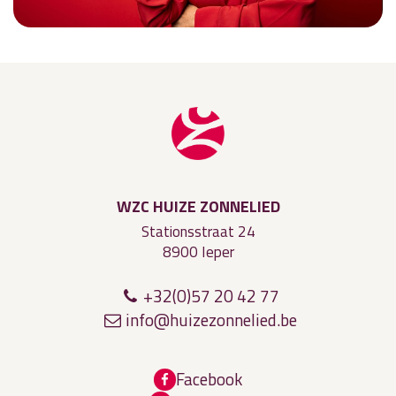
WZC HUIZE ZONNELIED
Stationsstraat 24
8900 Ieper
+32(0)57 20 42 77
i
n
fo@hu
iz
ezo
nne
li
e
d
.be
Facebook