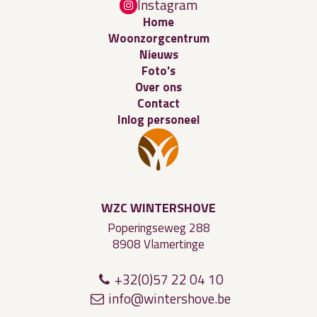
Instagram
Home
Woonzorgcentrum
Nieuws
Foto's
Over ons
Contact
Inlog personeel
WZC WINTERSHOVE
Poperingseweg 288
8908 Vlamertinge
+32(0)57 22 04 10
i
nf
o@win
t
ers
ho
ve.be