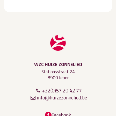
WZC HUIZE ZONNELIED
Stationsstraat 24
8900 Ieper
+32(0)57 20 42 77
inf
o@
hui
ze
zon
n
el
ied.be
Facebook