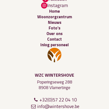
Instagram
Home
Woonzorgcentrum
Nieuws
Foto's
Over ons
Contact
Inlog personeel
WZC WINTERSHOVE
Poperingseweg 288
8908 Vlamertinge
+32(0)57 22 04 10
i
n
fo@
wi
nter
shov
e
.
b
e