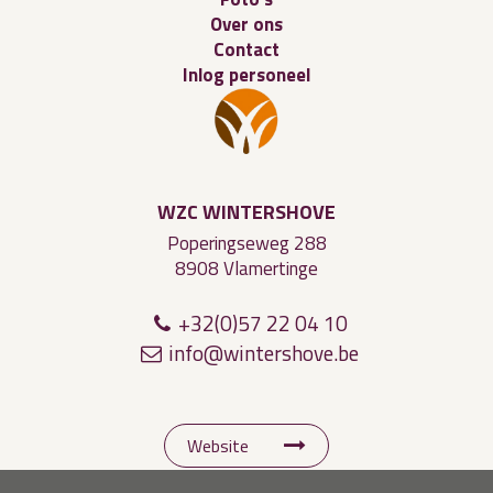
Over ons
Contact
Inlog personeel
WZC WINTERSHOVE
Poperingseweg 288
8908 Vlamertinge
+32(0)57 22 04 10
in
fo@
win
te
rsho
ve.be
Website