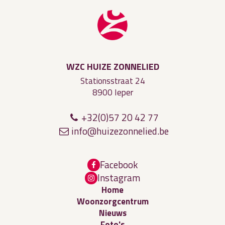
WZC HUIZE ZONNELIED
Stationsstraat 24
8900 Ieper
+32(0)57 20 42 77
i
nfo@hu
i
z
e
zo
nneli
ed
.be
Facebook
Instagram
Home
Woonzorgcentrum
Nieuws
Foto's